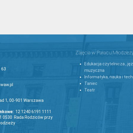
Zajęcia w Pałacu Młodzież
Edukacja czytelnicza , ję
 63
muzyczna
Informatyka, nauka i tech
Taniec
waw.pl
Teatr
lad 1, 00-901 Warszawa
ankowe:
12 1240 6191 1111
1 0530 Rada Rodziców przy
łodzieży