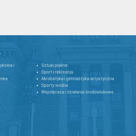
y
zykowa i
Sztuki piękne
Sport i rekreacja
nika
Akrobatyka i gimnastyka artystyczna
Sporty wodne
Współpraca i działania środowiskowe