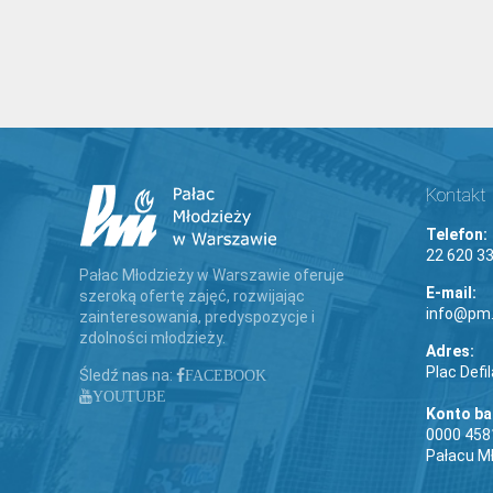
Kontakt
Telefon:
22 620 33
Pałac Młodzieży w Warszawie oferuje
E-mail:
szeroką ofertę zajęć, rozwijając
info@pm.
zainteresowania, predyspozycje i
zdolności młodzieży.
Adres:
Plac Defi
Śledź nas na:
FACEBOOK
YOUTUBE
Konto b
0000 458
Pałacu M