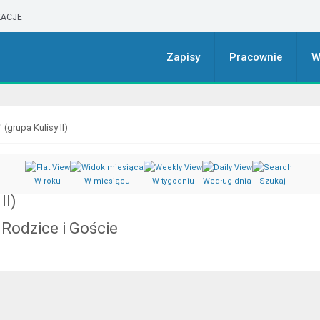
ACJE
Zapisy
Pracownie
W
 (grupa Kulisy II)
W roku
W miesiącu
W tygodniu
Według dnia
Szukaj
II)
 Rodzice i Goście