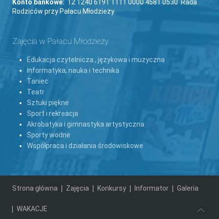
Konto bankowe:
12 1240 6191 1111 0000 4581 0530 Rada
Rodziców przy Pałacu Młodzieży
Zajęcia w Pałacu Młodzieży
Edukacja czytelnicza , językowa i muzyczna
Informatyka, nauka i technika
Taniec
Teatr
Sztuki piękne
Sport i rekreacja
Akrobatyka i gimnastyka artystyczna
Sporty wodne
Współpraca i działania środowiskowe
Strona główna
Zajęcia
Konkursy
Informator
Galeria
WAKACJE