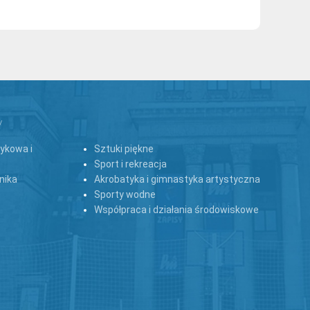
y
zykowa i
Sztuki piękne
Sport i rekreacja
nika
Akrobatyka i gimnastyka artystyczna
Sporty wodne
Współpraca i działania środowiskowe