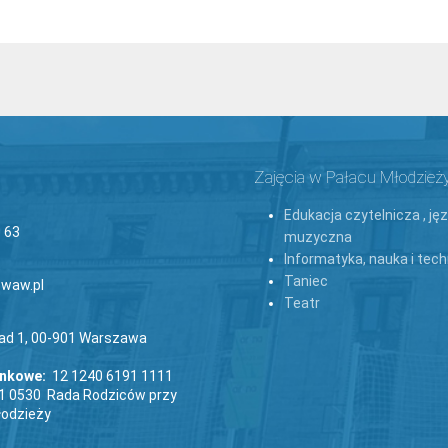
Zajęcia w Pałacu Młodzież
Edukacja czytelnicza , ję
 63
muzyczna
Informatyka, nauka i tech
Taniec
waw.pl
Teatr
lad 1, 00-901 Warszawa
ankowe:
12 1240 6191 1111
1 0530 Rada Rodziców przy
łodzieży