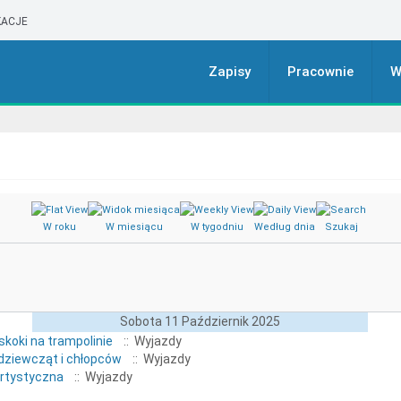
ACJE
Zapisy
Pracownie
W
W roku
W miesiącu
W tygodniu
Według dnia
Szukaj
Sobota 11 Październik 2025
koki na trampolinie
:: Wyjazdy
dziewcząt i chłopców
:: Wyjazdy
artystyczna
:: Wyjazdy