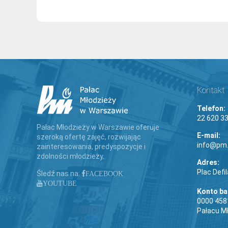
Kontakt
Telefon:
22 620 33
Pałac Młodzieży w Warszawie oferuje
E-mail:
szeroką ofertę zajęć, rozwijając
info@pm.
zainteresowania, predyspozycje i
zdolności młodzieży.
Adres:
Plac Defi
Śledź nas na:
FACEBOOK
YOUTUBE
Konto b
0000 458
Pałacu M