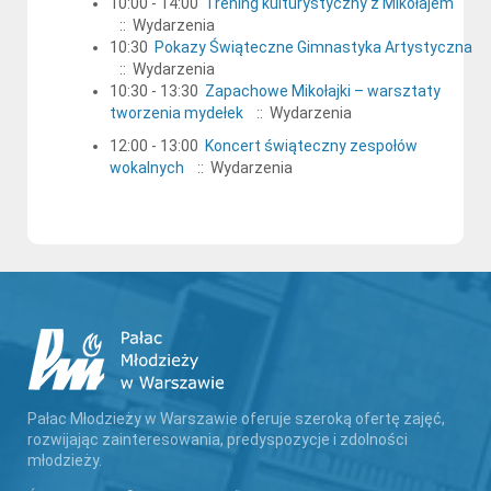
10:00 - 14:00
Trening kulturystyczny z Mikołajem
:: Wydarzenia
10:30
Pokazy Świąteczne Gimnastyka Artystyczna
:: Wydarzenia
10:30 - 13:30
Zapachowe Mikołajki – warsztaty
tworzenia mydełek
:: Wydarzenia
12:00 - 13:00
Koncert świąteczny zespołów
wokalnych
:: Wydarzenia
Pałac Młodzieży w Warszawie oferuje szeroką ofertę zajęć,
rozwijając zainteresowania, predyspozycje i zdolności
młodzieży.