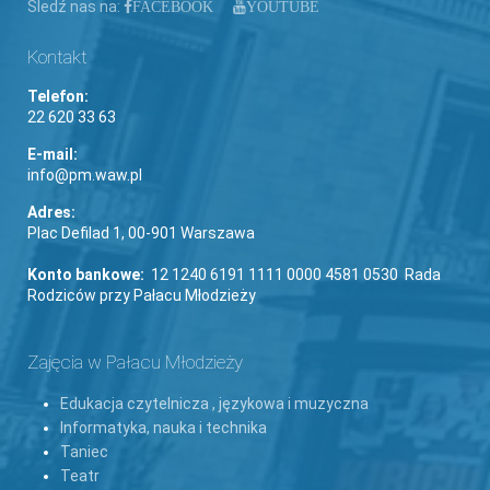
Śledź nas na:
FACEBOOK
YOUTUBE
Kontakt
Telefon:
22 620 33 63
E-mail:
info@pm.waw.pl
Adres:
Plac Defilad 1, 00-901 Warszawa
Konto bankowe:
12 1240 6191 1111 0000 4581 0530 Rada
Rodziców przy Pałacu Młodzieży
Zajęcia w Pałacu Młodzieży
Edukacja czytelnicza , językowa i muzyczna
Informatyka, nauka i technika
Taniec
Teatr