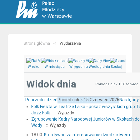
Strona główna
Wydarzenia
W roku
W miesiącu
W tygodniu
Według dnia
Szukaj
Widok dnia
Poniedziałek 15 Czerwiec 
Poprzedni dzień
Poniedziałek 15 Czerwiec 2026
Następny 
Folk Fiesta w Teatrze Lalka - pokaz wszystkich grup 
Jazz Folk
:: Wyjazdy
Zgrupowanie Kadry Narodowej Juniorów w Skokach do
Wody
:: Wyjazdy
18:00
Kreatywne zainteresowanie dziedzictwem