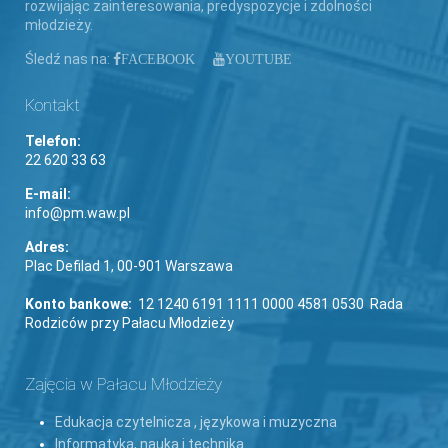
rozwijając zainteresowania, predyspozycje i zdolności
młodzieży.
Śledź nas na:
FACEBOOK
YOUTUBE
Kontakt
Telefon:
22 620 33 63
E-mail:
info@pm.waw.pl
Adres:
Plac Defilad 1, 00-901 Warszawa
Konto bankowe:
12 1240 6191 1111 0000 4581 0530 Rada
Rodziców przy Pałacu Młodzieży
Zajęcia w Pałacu Młodzieży
Edukacja czytelnicza , językowa i muzyczna
Informatyka, nauka i technika