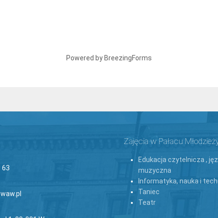
Powered by BreezingForms
Zajęcia w Pałacu Młodzież
Edukacja czytelnicza , ję
 63
muzyczna
Informatyka, nauka i tech
Taniec
waw.pl
Teatr