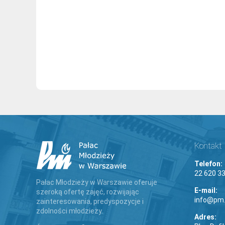
Kontakt
Telefon:
22 620 33
Pałac Młodzieży w Warszawie oferuje
E-mail:
szeroką ofertę zajęć, rozwijając
info@pm.
zainteresowania, predyspozycje i
zdolności młodzieży.
Adres: