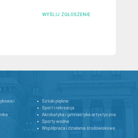
WYŚLIJ ZGŁOSZENIE
y
zykowa i
Sztuki piękne
Sport i rekreacja
nika
Akrobatyka i gimnastyka artystyczna
Sporty wodne
Współpraca i działania środowiskowe