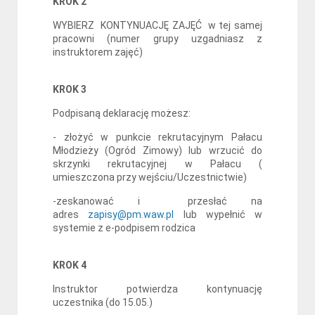
KROK 2
WYBIERZ KONTYNUACJĘ ZAJĘĆ w tej samej
pracowni (numer grupy uzgadniasz z
instruktorem zajęć)
KROK 3
Podpisaną deklarację możesz:
- złożyć w punkcie rekrutacyjnym Pałacu
Młodzieży (Ogród Zimowy) lub wrzucić do
skrzynki rekrutacyjnej w Pałacu (
umieszczona przy wejściu/Uczestnictwie)
-zeskanować i przesłać na
adres
zapisy@pm.waw.pl
lub wypełnić w
systemie z e-podpisem rodzica
KROK 4
Instruktor potwierdza kontynuację
uczestnika (do 15.05.)