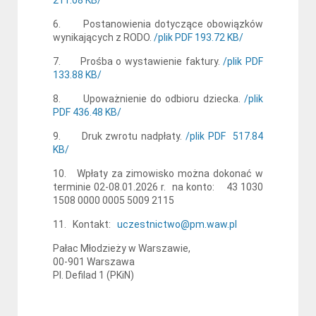
211.08 KB/
6. Postanowienia dotyczące obowiązków
wynikających z RODO.
/plik PDF 193.72 KB/
7. Prośba o wystawienie faktury.
/plik PDF
133.88 KB/
8. Upoważnienie do odbioru dziecka.
/plik
PDF 436.48 KB/
9. Druk zwrotu nadpłaty.
/plik PDF 517.84
KB/
10. Wpłaty za zimowisko można dokonać w
terminie 02-08.01.2026 r. na konto: 43 1030
1508 0000 0005 5009 2115
11. Kontakt:
uczestnictwo@pm.waw.pl
Pałac Młodzieży w Warszawie,
00-901 Warszawa
Pl. Defilad 1 (PKiN)