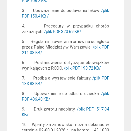
PDF 708.2 KB/
3. Upoważnienie do podawania leków.
/plik
PDF 150.4 KB /
4. Procedury w przypadku chorób
zakaźnych.
/plik PDF 320.69 KB/
5. Regulamin zawierania umów na odległość
przez Pałac Młodzieży w Warszawie.
/plik PDF
211.08 KB/
6. Postanowienia dotyczące obowiązków
wynikających z RODO.
/plik PDF 193.72 KB/
7. Prośba o wystawienie faktury.
/plik PDF
133.88 KB/
8. Upoważnienie do odbioru dziecka.
/plik
PDF 436.48 KB/
9. Druk zwrotu nadpłaty.
/plik PDF 517.84
KB/
10. Wpłaty za zimowisko można dokonać w
terminie 02-08.01.2026 r. na konto: 43 1030