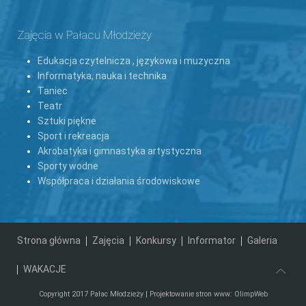
Zajęcia w Pałacu Młodzieży
Edukacja czytelnicza , językowa i muzyczna
Informatyka, nauka i technika
Taniec
Teatr
Sztuki piękne
Sport i rekreacja
Akrobatyka i gimnastyka artystyczna
Sporty wodne
Współpraca i działania środowiskowe
Strona główna
Zajęcia
Konkursy
Informator
Galeria
WAKACJE
Copyright 2017 Pałac Młodzieży |
Projektowanie stron www: OlimpWeb