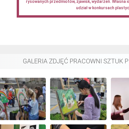
rysowanych przedmiotów, zjawisk, wydarzeń. Własna ic
udział w konkursach plasty
GALERIA ZDJĘĆ PRACOWNI SZTUK P