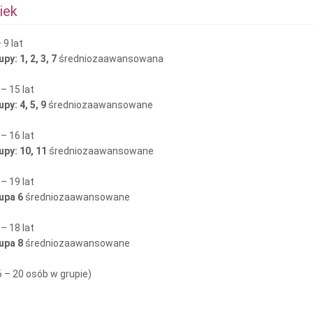
iek
 9 lat
py: 1, 2, 3, 7
średniozaawansowana
– 15 lat
upy: 4, 5, 9
średniozaawansowane
– 16 lat
upy: 10, 11
średniozaawansowane
– 19 lat
upa 6
średniozaawansowane
– 18 lat
upa 8
średniozaawansowane
6 – 20 osób w grupie)