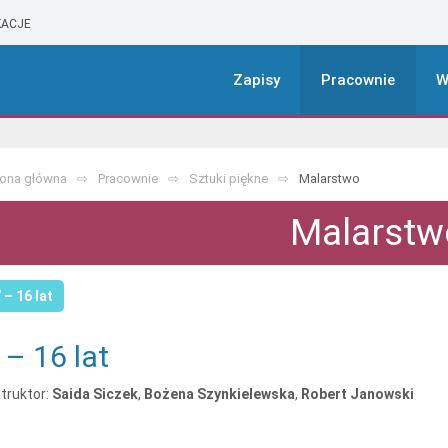
ACJE
Zapisy
Pracownie
W
rona główna
Pracownie
Sztuki piękne
Malarstwo
Malarstw
 – 16 lat
 – 16 lat
struktor:
Saida Siczek
,
Bożena Szynkielewska
,
Robert Janowski