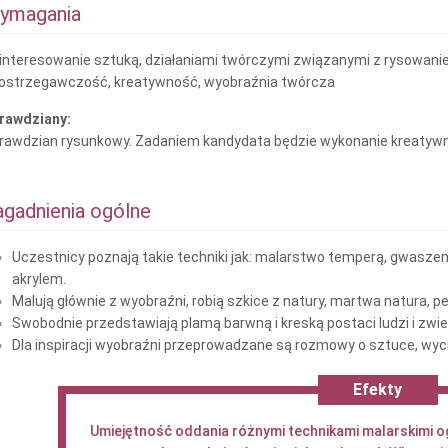
ymagania
interesowanie sztuką, działaniami twórczymi związanymi z rysowani
ostrzegawczość, kreatywność, wyobraźnia twórcza
rawdziany:
rawdzian rysunkowy. Zadaniem kandydata będzie wykonanie kreatywn
agadnienia ogólne
Uczestnicy poznają takie techniki jak: malarstwo temperą, gwaszem,
akrylem.
Malują głównie z wyobraźni, robią szkice z natury, martwa natura, pe
Swobodnie przedstawiają plamą barwną i kreską postaci ludzi i zwi
Dla inspiracji wyobraźni przeprowadzane są rozmowy o sztuce, wyc
Efekty
Umiejętność oddania różnymi technikami malarskimi o