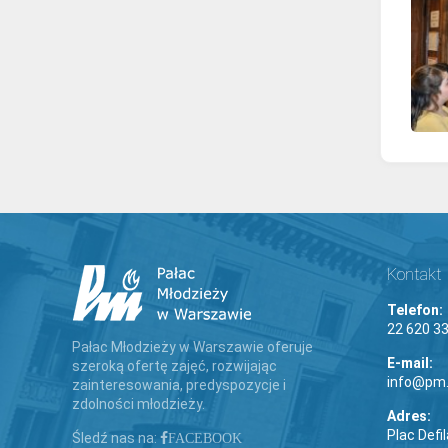
Kontakt
Telefon:
22 620 33
Pałac Młodzieży w Warszawie oferuje
E-mail:
szeroką ofertę zajęć, rozwijając
info@pm.
zainteresowania, predyspozycje i
zdolności młodzieży.
Adres:
Plac Defi
Śledź nas na:
FACEBOOK