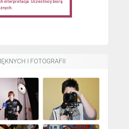
h interpretacja. Uczestnicy biorą
cznych.
IĘKNYCH I FOTOGRAFII