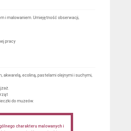
em i malowaniem. Umiejętność obserwacji,
ej pracy
 akwarelą, ecoliną, pastelami olejnymi i suchymi,
jzaż.
erząt
ieczki do muzeów.
gólnego charakteru malowanych i