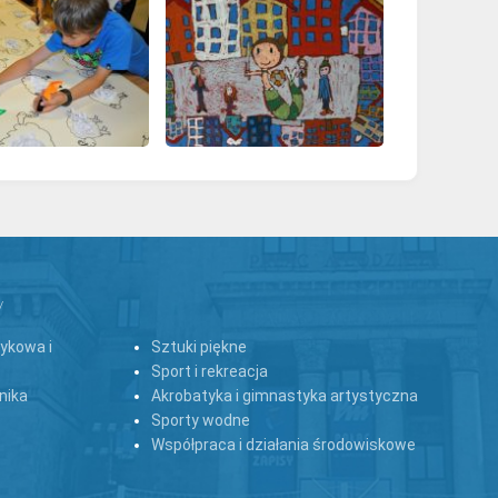
y
zykowa i
Sztuki piękne
Sport i rekreacja
nika
Akrobatyka i gimnastyka artystyczna
Sporty wodne
Współpraca i działania środowiskowe