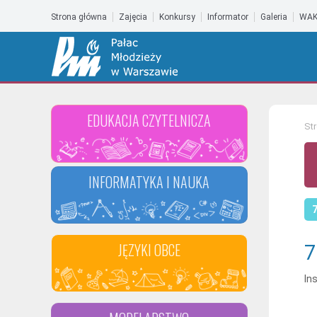
Strona główna
Zajęcia
Konkursy
Informator
Galeria
WAK
EDUKACJA CZYTELNICZA
St
Biblioteka
INFORMATYKA I NAUKA
7
Informatyka
JĘZYKI OBCE
7
Nauka
In
Język angielski
Język hiszpański