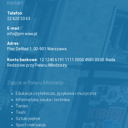
Kontakt
Telefon:
22 620 33 63
E-mail:
info@pm.waw.pl
Adres:
Plac Defilad 1, 00-901 Warszawa
Konto bankowe:
12 1240 6191 1111 0000 4581 0530 Rada
Rodziców przy Pałacu Młodzieży
Zajęcia w Pałacu Młodzieży
Edukacja czytelnicza , językowa i muzyczna
Informatyka, nauka i technika
Taniec
Teatr
Sztuki piękne
Sport i rekreacja