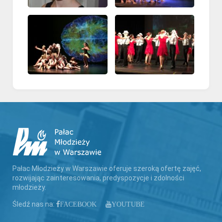
Pałac Młodzieży w Warszawie oferuje szeroką ofertę zajęć,
rozwijając zainteresowania, predyspozycje i zdolności
młodzieży.
Śledź nas na:
FACEBOOK
YOUTUBE