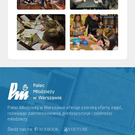
Pałac Młodzieży w Warszawie oferuje szeroką ofertę zajęć,
rozwijając zainteresowania, predyspozycje i zdolności
młodzieży.
Śledź nas na:
FACEBOOK
YOUTUBE