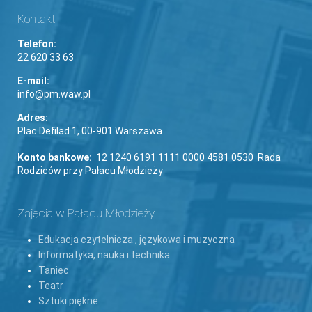
Kontakt
Telefon:
22 620 33 63
E-mail:
info@pm.waw.pl
Adres:
Plac Defilad 1, 00-901 Warszawa
Konto bankowe:
12 1240 6191 1111 0000 4581 0530 Rada
Rodziców przy Pałacu Młodzieży
Zajęcia w Pałacu Młodzieży
Edukacja czytelnicza , językowa i muzyczna
Informatyka, nauka i technika
Taniec
Teatr
Sztuki piękne