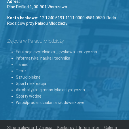
Adres:
Plac Defilad 1, 00-901 Warszawa
Konto bankowe:
12 1240 6191 1111 0000 4581 0530 Rada
Rodziców przy Pałacu Młodzieży
Zajęcia w Pałacu Młodzieży
Edukacja czytelnicza , językowa i muzyczna
Informatyka, nauka i technika
Taniec
Teatr
Sztuki piękne
Sport i rekreacja
Akrobatyka i gimnastyka artystyczna
Sporty wodne
Współpraca i działania środowiskowe
Strona główna
Zajęcia
Konkursy
Informator
Galeria