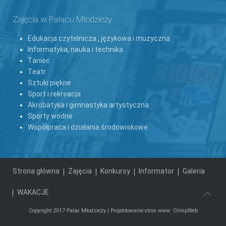
Zajęcia w Pałacu Młodzieży
Edukacja czytelnicza , językowa i muzyczna
Informatyka, nauka i technika
Taniec
Teatr
Sztuki piękne
Sport i rekreacja
Akrobatyka i gimnastyka artystyczna
Sporty wodne
Współpraca i działania środowiskowe
Strona główna
Zajęcia
Konkursy
Informator
Galeria
WAKACJE
Copyright 2017 Pałac Młodzieży |
Projektowanie stron www: OlimpWeb