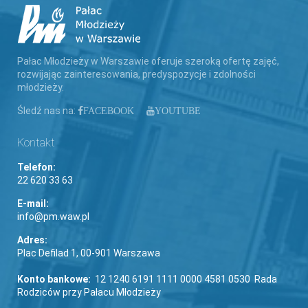
Pałac Młodzieży w Warszawie oferuje szeroką ofertę zajęć,
rozwijając zainteresowania, predyspozycje i zdolności
młodzieży.
Śledź nas na:
FACEBOOK
YOUTUBE
Kontakt
Telefon:
22 620 33 63
E-mail:
info@pm.waw.pl
Adres:
Plac Defilad 1, 00-901 Warszawa
Konto bankowe:
12 1240 6191 1111 0000 4581 0530 Rada
Rodziców przy Pałacu Młodzieży