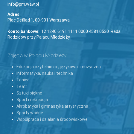
info@pm.waw.pl
Adres:
Plac Defilad 1, 00-901 Warszawa
Konto bankowe:
12 1240 6191 1111 0000 4581 0530 Rada
Rodziców przy Pałacu Młodzieży
Zajęcia w Pałacu Młodzieży
Edukacja czytelnicza , językowa i muzyczna
Informatyka, nauka i technika
Taniec
Teatr
Sztuki piękne
Sport i rekreacja
Akrobatyka i gimnastyka artystyczna
Sporty wodne
Współpraca i działania środowiskowe