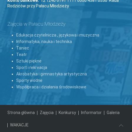
Konto bankowe:
12 1240 6191 1111 0000 4581 0530 Rada
Rodziców przy Pałacu Młodzieży
Zajęcia w Pałacu Młodzieży
Edukacja czytelnicza , językowa i muzyczna
Informatyka, nauka i technika
Taniec
Teatr
Sztuki piękne
Sport i rekreacja
Akrobatyka i gimnastyka artystyczna
Sporty wodne
Współpraca i działania środowiskowe
Strona główna
Zajęcia
Konkursy
Informator
Galeria
WAKACJE